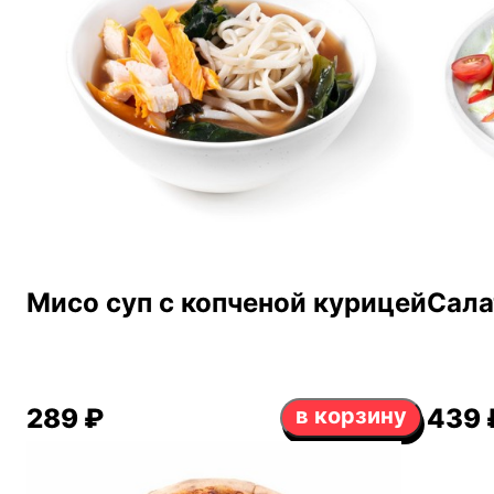
Мисо суп с копченой курицей
Сала
289 ₽
в корзину
439 