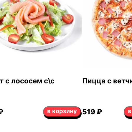
т с лососем с\с
Пицца с ветч
₽
в корзину
519 ₽
в