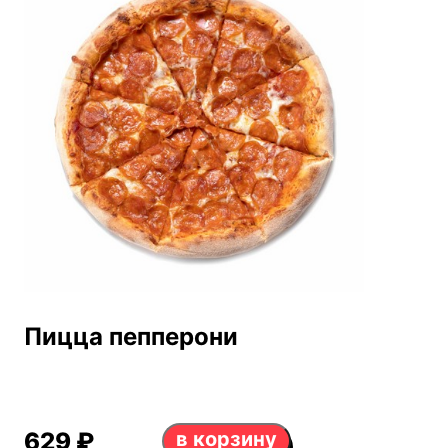
Пицца пепперони
629 ₽
в корзину