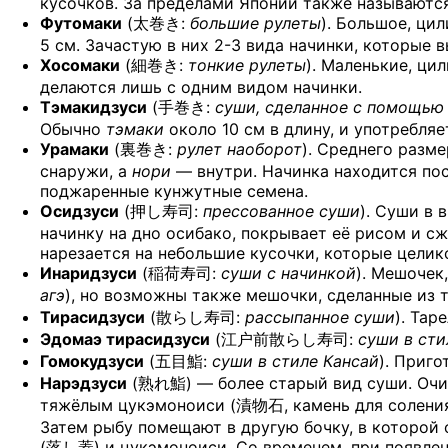
кусочков. За пределами Японии также называютс
Футомаки
(
太巻き
:
большие рулеты
). Большое, ци
5 см. Зачастую в них 2-3 вида начинки, которые 
Хосомаки
(
細巻き
:
тонкие рулеты
). Маленькие, ци
делаются лишь с одним видом начинки.
Тэмакидзуси
(
手巻き
:
суши, сделанное с помощью
Обычно
тэмаки
около 10 см в длину, и употребля
Урамаки
(
裏巻き
:
рулет наоборот
).
Среднего размер
снаружи, а
нори
— внутри. Начинка находится по
поджаренные кунжутные семена.
Осидзуси
(
押し寿司
:
прессованное суши
). Суши в
начинку на дно осибако, покрывает её рисом и с
нарезается на небольшие кусочки, которые целик
Инаридзуси
(
稲荷寿司
:
суши с начинкой
). Мешочек
агэ
), но возможны также мешочки, сделанные и
Тирасидзуси
(
散らし寿司
:
рассыпанное суши
). Тар
Эдомаэ тирасидзуси
(
江户前散らし寿司
:
суши в сти
Гомокудзуси
(
五目鮨
:
суши в стиле Кансай
). Приг
Нарэдзуси
(
熟れ鮨
) — более старый вид суши. Оч
тяжёлым цукэмоноиси (
漬物石
, камень для солени
Затем рыбу помещают в другую бочку, в которой
(
落し蓋
) и цукэмоноиси. Со временем, при появле