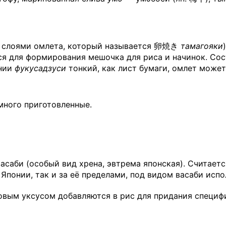
го слоями омлета, который называется 卵焼き
тамагояки
тся для формирования мешочка для риса и начинок. Со
ении
фукусадзуси
тонкий, как лист бумаги, омлет може
емного приготовленные.
асаби (особый вид хрена, эвтрема японская). Считает
 Японии, так и за её пределами, под видом васаби исп
вым уксусом добавляются в рис для придания специфи