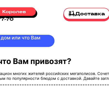
Королев
Доставка
77-70
 дом или что Вам
что Вам привозят?
рацион многих жителей российских мегаполисов. Сочета
ым по популярности блюдом с доставкой. Давайте загл