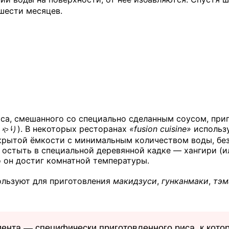
шести месяцев.
са, смешанного со специально сделанным соусом, приг
しゃり
). В некоторых ресторанах
«fusion cuisine»
использу
акрытой ёмкости с минимальным количеством воды, без
 остыть в специальной деревянной кадке — хангири (и
о он достиг комнатной температуры.
ользуют для приготовления
макидзуси
,
гунканмаки
,
тэм
иента — специфически приготовленного риса, к кот