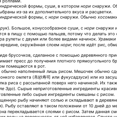
я роллами.
линдрической формы, суши, в котором
нори
снаружи. О
выбраны из-за их дополнительного вкуса и расцветки.
линдрической формы, с
нори
снаружи. Обычно
хосомак
 рук
). Большое, конусообразное суши, с
нори
снаружи и
ется в пищу с помощью пальцев, потому что делать это
а рулеты с двумя или более видами начинок.
Урамаки
середине, окружённая слоем
нори
; после идёт рис, об
 виде брусочков, сделанное с помощью деревянного пр
жимает пресс до получения плотного прямоугольного бр
ом помещаются в рот.
, обычно наполненный лишь рисом. Мешочек обычно с
з тонкого омлета (帛紗寿司 или
фукусадзуси
) или из зас
елка риса с рассыпанной поверх него начинкой. Их та
ле Эдо
). Сырые неприготовленные ингредиенты красив
отовленные либо сырые ингредиенты смешаны с рисом.
ищенную рыбу начиняют солью и складывают в деревянн
я). Рыбу оставляют в таком положении от 10 дней до ме
 она перекладывается слоями с рисом. Затем данная с
нии воды на поверхности, от неё избавляются. Спустя 