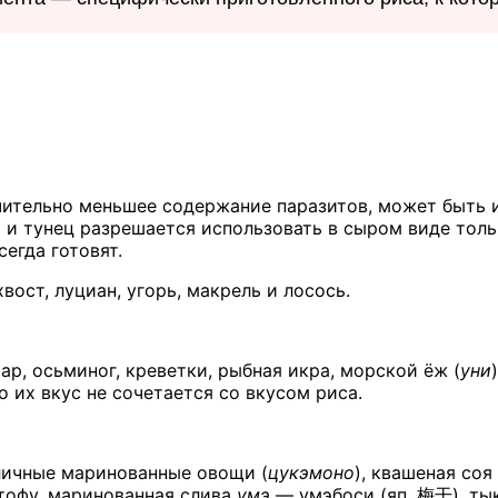
чительно меньшее содержание паразитов, может быть и
 и тунец разрешается использовать в сыром виде толь
егда готовят.
вост, луциан, угорь, макрель и лосось.
р, осьминог, креветки, рыбная икра, морской ёж (
уни
 их вкус не сочетается со вкусом риса.
зличные маринованные овощи (
цукэмоно
), квашеная соя 
 тофу, маринованная слива
умэ
— умэбоси (яп.
梅干
), ты