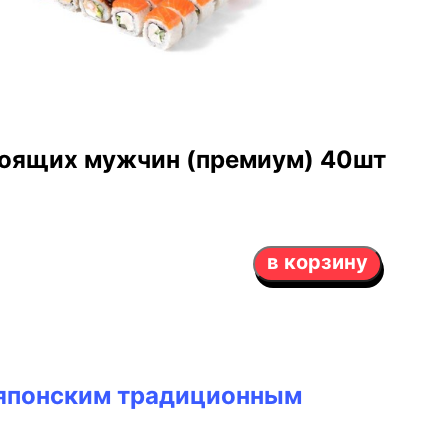
тоящих мужчин (премиум) 40шт
в корзину
 японским традиционным