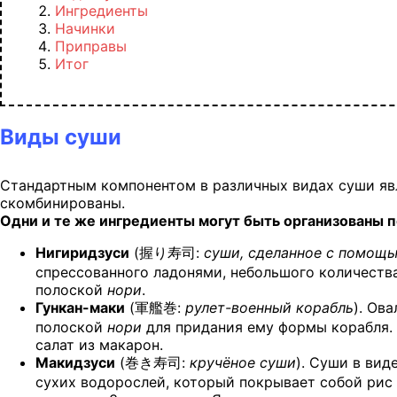
Ингредиенты
Начинки
Приправы
Итог
Виды суши
Стандартным компонентом в различных видах суши явля
скомбинированы.
Одни и те же ингредиенты могут быть организованы п
Нигиридзуси
(
握り寿司
:
суши, сделанное с помощь
спрессованного ладонями, небольшого количеств
полоской
нори
.
Гункан-маки
(
軍艦巻
:
рулет-военный корабль
). Ов
полоской
нори
для придания ему формы корабля. 
салат из макарон.
Макидзуси
(
巻き寿司
:
кручёное суши
). Суши в ви
сухих водорослей, который покрывает собой рис 