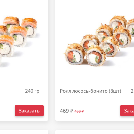
240 гр
Ролл лосось-бонито (8шт)
2
469 ₽
Заказать
Зак
499 ₽