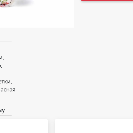
и,
,
етки,
расная
зу