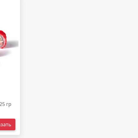
25 гр
азать