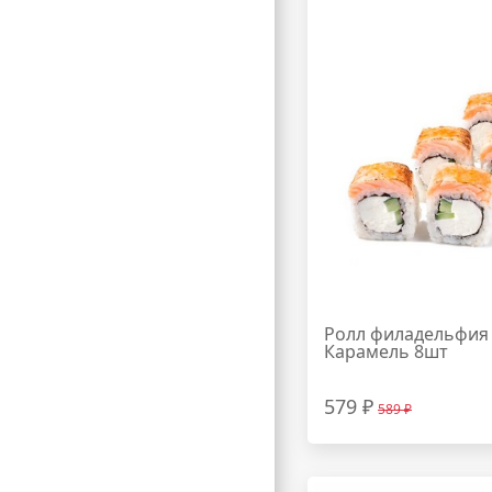
Ролл филадельфия
Карамель 8шт
579 ₽
589 ₽