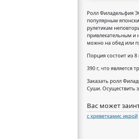
Ролл Филадельфия Эб
популярным японским
рулетикам неповтори
привлекательным и н
можно на обед или п
Порция состоит из 8
390 г, что является
Заказать ролл Филад
Суши. Осуществить з
Вас может заин
с креветками
с икрой