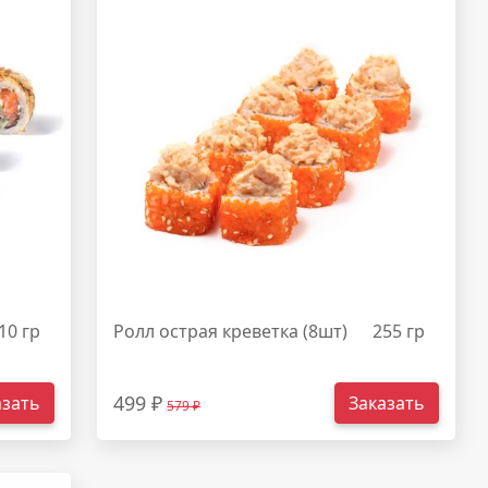
10 гр
Ролл острая креветка (8шт)
255 гр
499 ₽
азать
Заказать
579 ₽