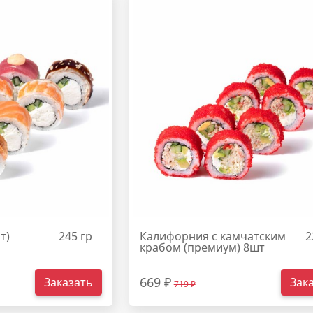
т)
245 гр
Калифорния с камчатским
2
крабом (премиум) 8шт
669 ₽
Заказать
Зак
719 ₽