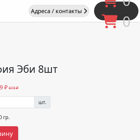
0
Адреса / контакты
0
ия Эби 8шт
9
₽
619 ₽
шт.
0
гр.
зину