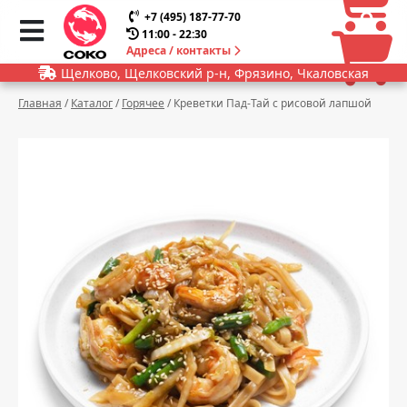
0
0
+7 (495) 187-77-70
11:00 - 22:30
Адреса / контакты
Щелково, Щелковский р-н, Фрязино, Чкаловская
Главная
/
Каталог
/
Горячее
/
Креветки Пад-Тай с рисовой лапшой