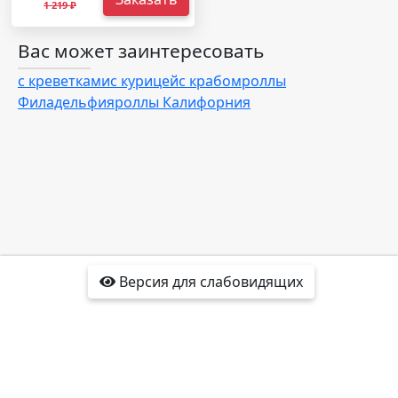
1 219 ₽
Вас может заинтересовать
с креветками
с курицей
с крабом
роллы
Филадельфия
роллы Калифорния
Версия для слабовидящих
Доставка
Отзывы
Контакты
Интересные факты
Карта сайта
Политика
конфиденциальности
2016-2022 korolev.co-ko-sushi.ru®
Все права защищены