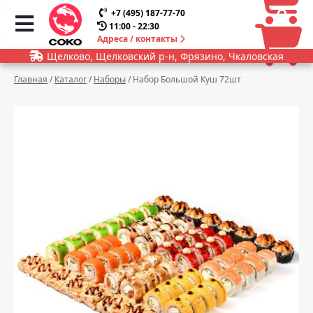
0
0
+7 (495) 187-77-70
11:00 - 22:30
Адреса / контакты
Щелково, Щелковский р-н, Фрязино, Чкаловская
Главная
/
Каталог
/
Наборы
/
Набор Большой Куш 72шт