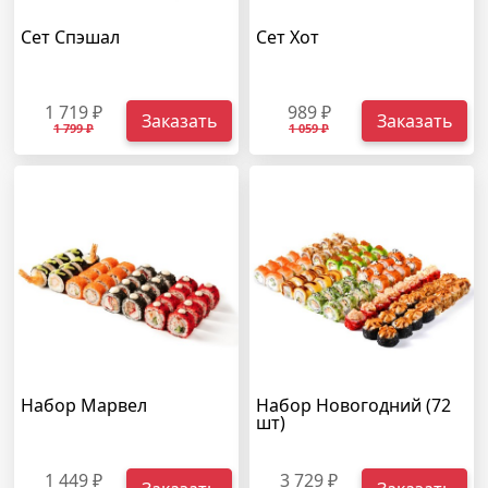
Сет Спэшал
Сет Хот
1 719 ₽
989 ₽
Заказать
Заказать
1 799 ₽
1 059 ₽
Набор Марвел
Набор Новогодний (72
шт)
1 449 ₽
3 729 ₽