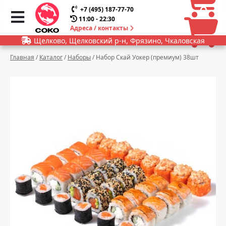
0
0
+7 (495) 187-77-70
11:00 - 22:30
Адреса / контакты
Щелково, Щелковский р-н, Фрязино, Чкаловская
Главная
/
Каталог
/
Наборы
/
Набор Скай Уокер (премиум) 38шт