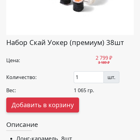
Набор Скай Уокер (премиум) 38шт
2 799
₽
Цена:
3 189 ₽
Количество:
шт.
Вес:
1 065
гр.
Добавить в корзину
Описание
Лонг-карамель 8шт