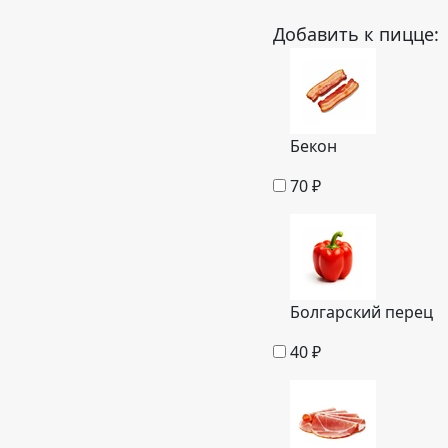
Добавить к пицце:
Бекон
70
₽
Болгарский перец
40
₽