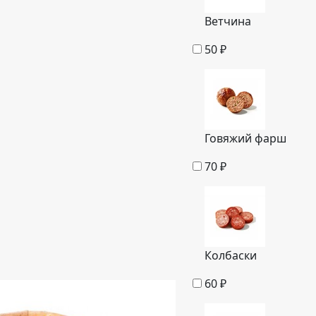
Ветчина
50
₽
Говяжий фарш
70
₽
Колбаски
60
₽