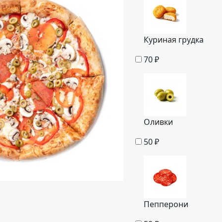
Куриная грудка
70
₽
Оливки
50
₽
Пепперони