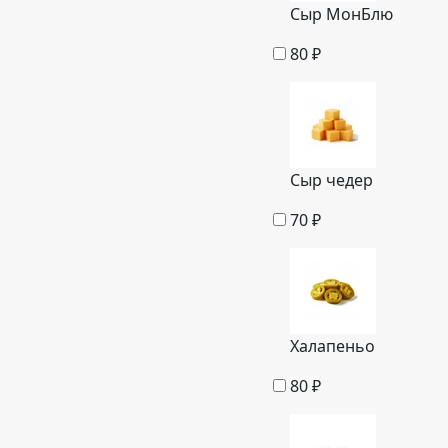
Сыр МонБлю
80
₽
Сыр чедер
70
₽
Халапеньо
80
₽