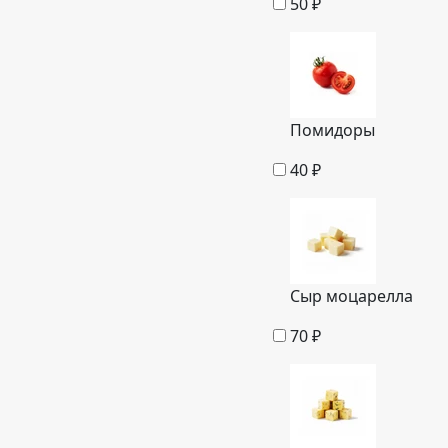
50
₽
Помидоры
40
₽
Сыр моцарелла
70
₽