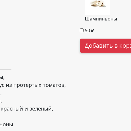
Шампиньоны
50
₽
Добавить в кор
ы,
с из протертых томатов,
,
,
 красный и зеленый,
ьоны