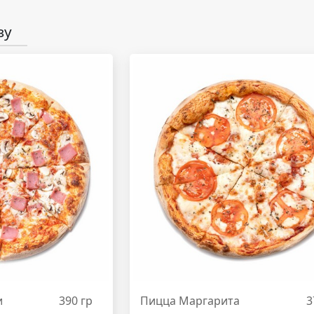
зу
и
390 гр
Пицца Маргарита
3