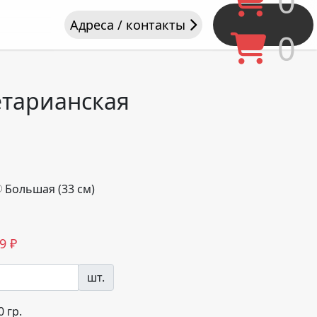
0
Адреса / контакты
0
етарианская
Большая (33 см)
9
₽
шт.
0
гр.