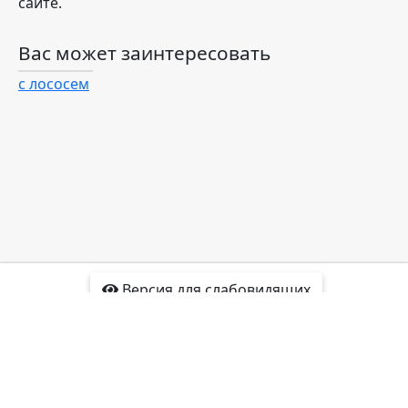
сайте.
Вас может заинтересовать
с лососем
Версия для слабовидящих
Доставка
Отзывы
Контакты
Интересные факты
Карта сайта
Политика
конфиденциальности
2016-2022 korolev.co-ko-sushi.ru®
Все права защищены