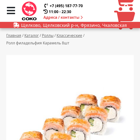
0
0
+7 (495) 187-77-70
11:00 - 22:30
Адреса / контакты
Щелково, Щелковский р-н, Фрязино, Чкаловская
Главная
/
Каталог
/
Роллы
/
Классические
/
Ролл филадельфия Карамель 8шт