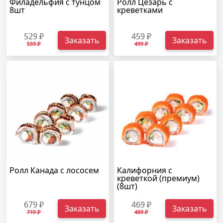
Филадельфия с тунцом
Ролл Цезарь с
8шт
креветками
529 ₽
459 ₽
Заказать
Заказать
559 ₽
499 ₽
Ролл Канада с лососем
Калифорния с
креветкой (премиум)
(8шт)
679 ₽
469 ₽
Заказать
Заказать
719 ₽
489 ₽