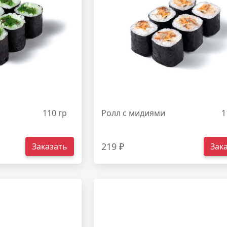
110 гр
Ролл с мидиями
1
219 ₽
Заказать
Зак