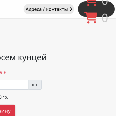
0
Адреса / контакты
0
осем кунцей
9
₽
шт.
0
гр.
зину