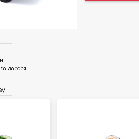
ри
го лосося
зу