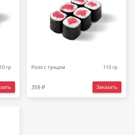
10 гр
Ролл с тунцом
110 гр
359 ₽
азать
Заказать