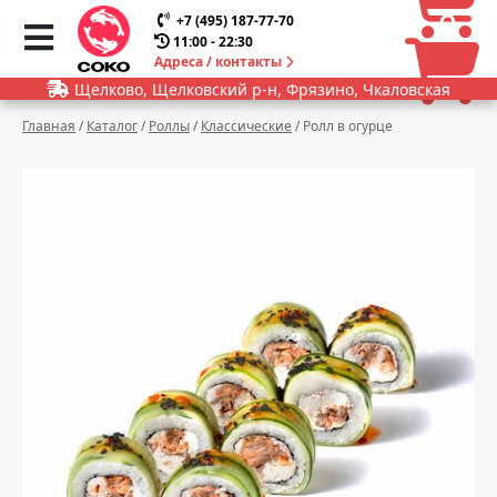
0
0
+7 (495) 187-77-70
11:00 - 22:30
Адреса / контакты
Щелково, Щелковский р-н, Фрязино, Чкаловская
Главная
/
Каталог
/
Роллы
/
Классические
/
Ролл в огурце