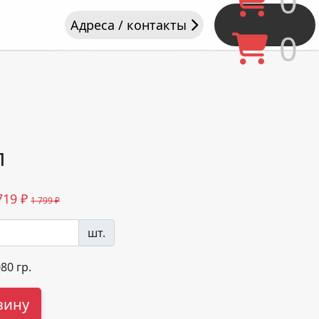
0
Адреса / контакты
0
л
719
₽
1 799 ₽
шт.
080
гр.
зину