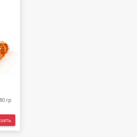
80 гр
азать