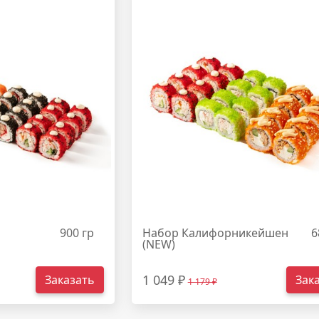
900 гр
Набор Калифорникейшен
6
(NEW)
1 049 ₽
Заказать
Зак
1 179 ₽