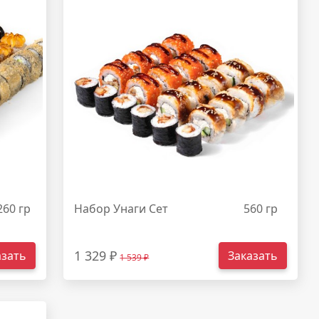
260 гр
Набор Унаги Сет
560 гр
1 329 ₽
азать
Заказать
1 539 ₽