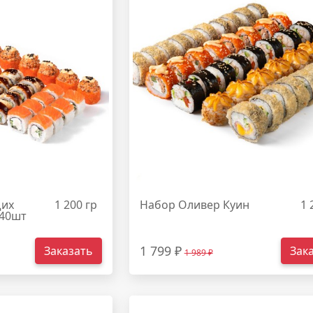
щих
1 200 гр
Набор Оливер Куин
1 
 40шт
1 799 ₽
Заказать
Зак
1 989 ₽