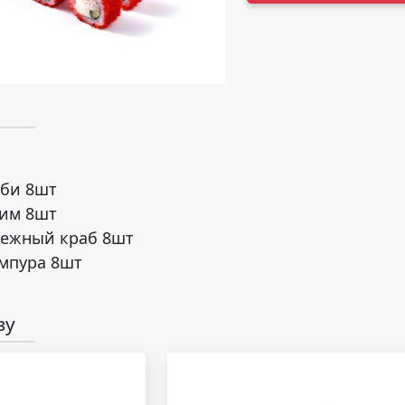
эби 8шт
рим 8шт
нежный краб 8шт
емпура 8шт
зу