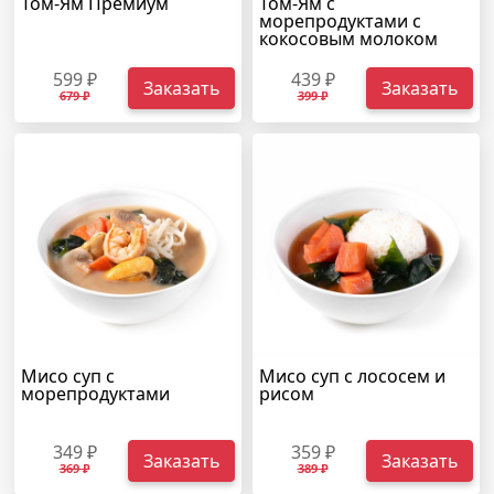
Том-Ям Премиум
Том-Ям с
морепродуктами с
кокосовым молоком
599 ₽
439 ₽
Заказать
Заказать
679 ₽
399 ₽
Мисо суп с
Мисо суп с лососем и
морепродуктами
рисом
349 ₽
359 ₽
Заказать
Заказать
369 ₽
389 ₽