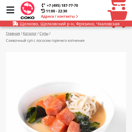
0
0
+7 (495) 187-77-70
11:00 - 22:30
Адреса / контакты
Щелково, Щелковский р-н, Фрязино, Чкаловская
Главная
/
Каталог
/
Супы
/
Сливочный суп с лососем горячего копчения