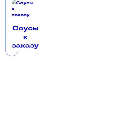
Соусы
к
заказу