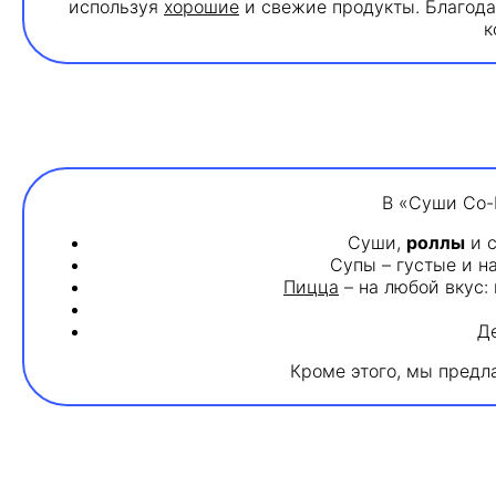
используя
хорошие
и свежие продукты. Благода
к
В «Суши Со-К
Суши,
роллы
и с
Супы – густые и н
Пицца
– на любой вкус:
Д
Кроме этого, мы предл