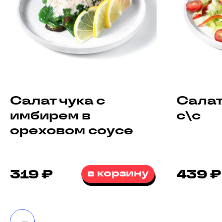
Салат чука с
Салат
имбирем в
с\с
ореховом соусе
319 ₽
в корзину
439 ₽