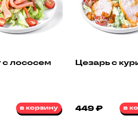
 с лососем
Цезарь с кур
в корзину
449 ₽
в к